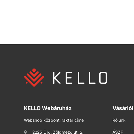
KELLO Webáruház
Vásárló
Webshop központi raktár címe
Rólunk
2225 Üllő, Zöldmező út. 2.
ÁSZF