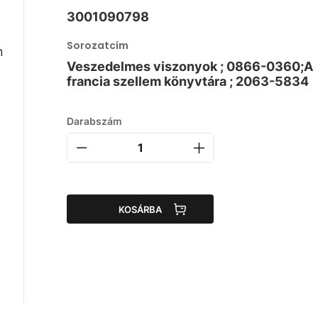
3001090798
Sorozatcím
n
Veszedelmes viszonyok ; 0866-0360;A
francia szellem könyvtára ; 2063-5834
Darabszám
KOSÁRBA