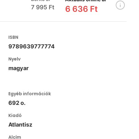
7 995 Ft
6 636 Ft
ISBN
9789639777774
Nyelv
magyar
Egyéb információk
692 o.
Kiadó
Atlantisz
Alcím