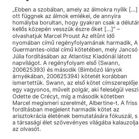
„Ebben a szobában, amely az álmokra nyílik […]
ott függnek az álmok emlékei, de annyira
homályba borultan, hogy gyakran csak a délutá
kellős közepén vesszük észre őket […]” –
olvashatjuk Marcel Proust Az eltűnt idő
nyomában című regényfolyamának harmadik, A
Guermantes-oldal című kötetében, mely Jancsó
Júlia fordításában az Atlantisz Kiadónál látott
napvilágot. A regényfolyam első (Swann,
200625393) és második (Bimbózó lányok
árnyékában, 200625394) kötetét korábban
ismertettük. Swann, az első kötet címszereplője
egy vagyonos, művelt polgár, aki feleségül veszi
Odette de Crécyt, míg a második kötetben
Marcel megismeri szerelmét, Albertine-t. A friss
fordításban megjelent harmadik kötet az
arisztokrácia életének bemutatására fókuszál, s
a társasági élet szövevényes világába kalauzolja
az olvasót.