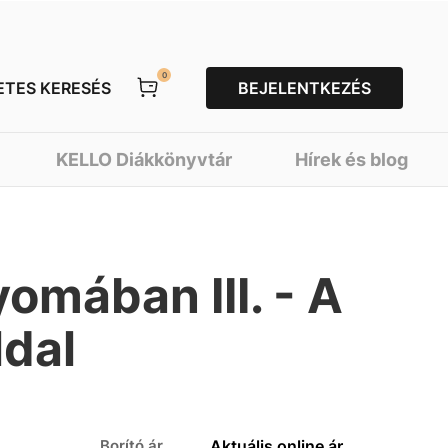
0
ETES KERESÉS
BEJELENTKEZÉS
KELLO Diákkönyvtár
Hírek és blog
yomában III. - A
dal
Borító ár
Aktuális online ár