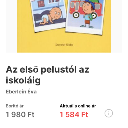
Az első pelustól az
iskoláig
Eberlein Éva
Borító ár
Aktuális online ár
1 980 Ft
1 584 Ft