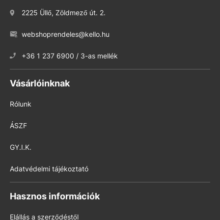
2225 Üllő, Zöldmező út. 2.
webshoprendeles@kello.hu
+36 1 237 6900 / 3-as mellék
Vásárlóinknak
Rólunk
ÁSZF
GY.I.K.
Adatvédelmi tájékoztató
Hasznos információk
Elállás a szerződéstől