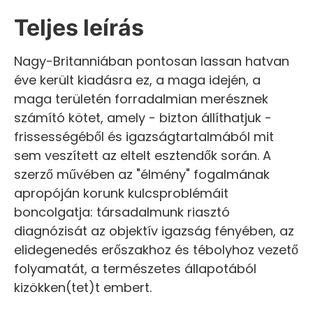
Teljes leírás
Nagy-Britanniában pontosan lassan hatvan
éve került kiadásra ez, a maga idején, a
maga területén forradalmian merésznek
számító kötet, amely - bizton állíthatjuk -
frissességéből és igazságtartalmából mit
sem veszített az eltelt esztendők során. A
szerző művében az "élmény" fogalmának
apropóján korunk kulcsproblémáit
boncolgatja: társadalmunk riasztó
diagnózisát az objektív igazság fényében, az
elidegenedés erőszakhoz és tébolyhoz vezető
folyamatát, a természetes állapotából
kizökken(tet)t embert.