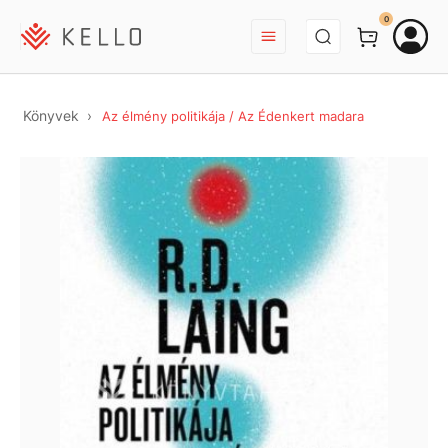
BEJELENTKEZÉS
0
Könyvek
Az élmény politikája / Az Édenkert madara