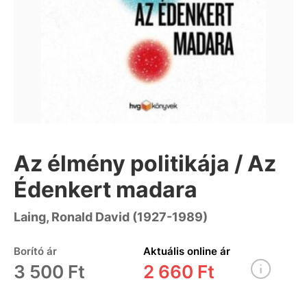
Az élmény politikája / Az
Édenkert madara
Laing, Ronald David (1927-1989)
Borító ár
Aktuális online ár
3 500 Ft
2 660 Ft