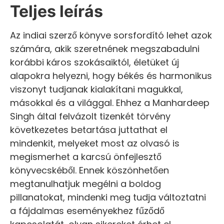
Teljes leírás
Az indiai szerző könyve sorsfordító lehet azok
számára, akik szeretnének megszabadulni
korábbi káros szokásaiktól, életüket új
alapokra helyezni, hogy békés és harmonikus
viszonyt tudjanak kialakítani magukkal,
másokkal és a világgal. Ehhez a Manhardeep
Singh által felvázolt tizenkét törvény
következetes betartása juttathat el
mindenkit, melyeket most az olvasó is
megismerhet a karcsú önfejlesztő
könyvecskéből. Ennek köszönhetően
megtanulhatjuk megélni a boldog
pillanatokat, mindenki meg tudja változtatni
a fájdalmas eseményekhez fűződő