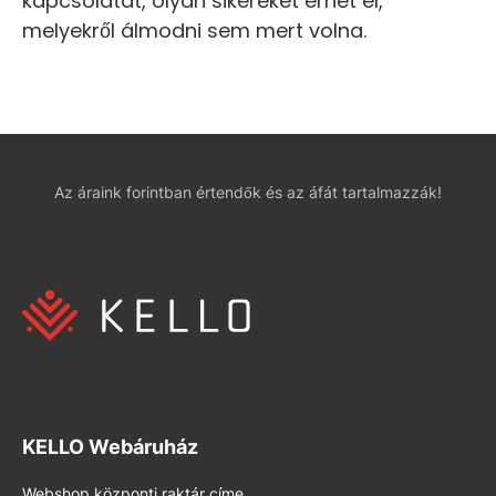
kapcsolatát, olyan sikereket érhet el,
melyekről álmodni sem mert volna.
Az áraink forintban értendők és az áfát tartalmazzák!
KELLO Webáruház
Webshop központi raktár címe