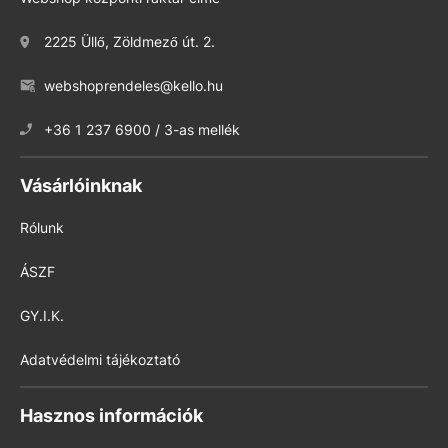
2225 Üllő, Zöldmező út. 2.
webshoprendeles@kello.hu
+36 1 237 6900 / 3-as mellék
Vásárlóinknak
Rólunk
ÁSZF
GY.I.K.
Adatvédelmi tájékoztató
Hasznos információk