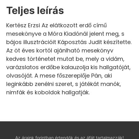
Teljes leírás
Kertész Erzsi Az elátkozott erdő című
mesekönyve a Móra Kiadónál jelent meg, s
bájos illusztrációit Káposztás Judit készítette.
Az öt éves kortól ajánlható mesekönyv
kedves történetet mutat be, mely a vidám,
varázslatos erdőbe kalauzolja kis hallgatóját,
olvasóját. A mese főszereplője Pán, aki
leginkább zenélni szeret, s játékát manók,
nimfák és koboldok hallgatják.
Az áraink forintban értendők és az áfát tartalmazzák!