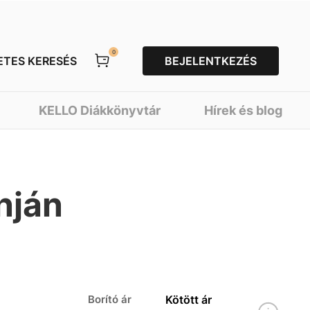
0
ETES KERESÉS
BEJELENTKEZÉS
KELLO Diákkönyvtár
Hírek és blog
ónján
Borító ár
Kötött ár