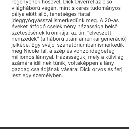
regényének hősével, Dick Diverrel az első
világháború végén, mint sikeres tudományos
pálya előtt álló, tehetséges fiatal
ideggyógyásszal ismerkedünk meg. A 20-as
éveket átfogó cselekmény házassága belső
szétesésének krónikája: az ún. "elveszett
nemzedék" (a háború utáni amerikai generáció)
jelképe. Egy svájci szanatóriumban ismerkedik
meg Nicole-lal, a szép és vonzó idegbeteg
milliomos lánnyal. Házasságuk, mely a külvilág
számára idillinek tűnik, voltaképpen a lány
gazdag családjának vására: Dick orvos és férj
lesz egy személyben.