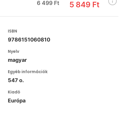
6 499 Ft
5 849 Ft
ISBN
9786151060810
Nyelv
magyar
Egyéb információk
547 o.
Kiadó
Európa