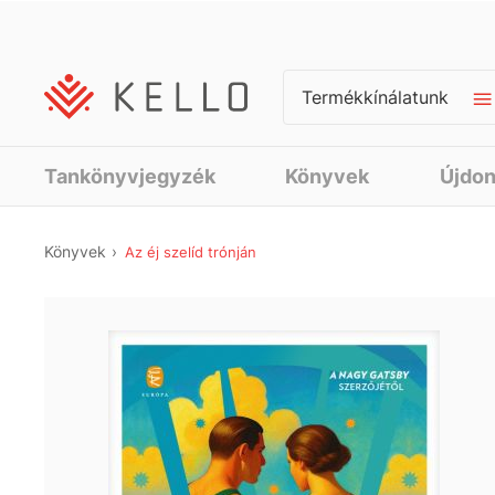
Termékkínálatunk
Tankönyvjegyzék
Könyvek
Újdo
Könyvek
Az éj szelíd trónján