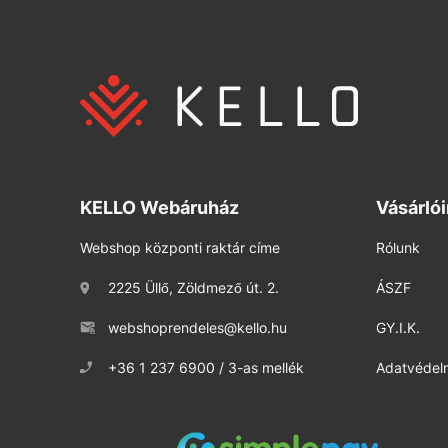
KELLO Webáruház
Vásárló
Webshop központi raktár címe
Rólunk
2225 Üllő, Zöldmező út. 2.
ÁSZF
webshoprendeles@kello.hu
GY.I.K.
+36 1 237 6900 / 3-as mellék
Adatvédelm