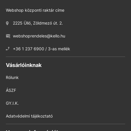
Webshop központi raktár címe
2225 Üllő, Zöldmező út. 2.
webshoprendeles@kello.hu
+36 1 237 6900 / 3-as mellék
Vásárlóinknak
Rólunk
ÁSZF
GY.I.K.
Adatvédelmi tájékoztató