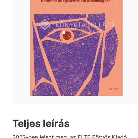
Teljes leírás
2022-ben jelent meg, az ELTE Eötvös Kiadó