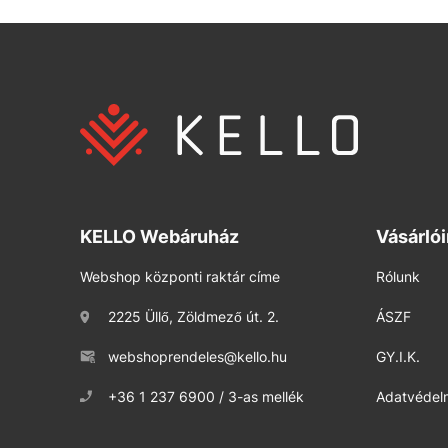
KELLO Webáruház
Vásárló
Webshop központi raktár címe
Rólunk
2225 Üllő, Zöldmező út. 2.
ÁSZF
webshoprendeles@kello.hu
GY.I.K.
+36 1 237 6900 / 3-as mellék
Adatvédelm