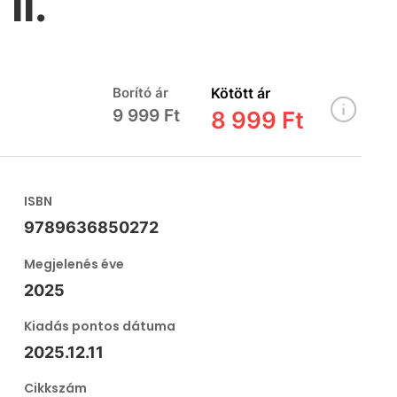
II.
Borító ár
Kötött ár
9 999 Ft
8 999 Ft
ISBN
9789636850272
Megjelenés éve
2025
Kiadás pontos dátuma
2025.12.11
Cikkszám