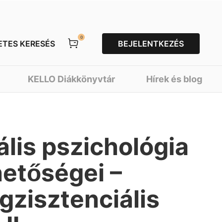
0
ETES KERESÉS
BEJELENTKEZÉS
KELLO Diákkönyvtár
Hírek és blog
ális pszichológia
hetőségei –
gzisztenciális