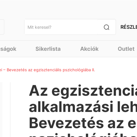
RÉSZL
nságok
Sikerlista
Akciók
Outlet
i – Bevezetés az egzisztenciális pszichológiába II.
Az egzisztenci
alkalmazási le
Bevezetés az e