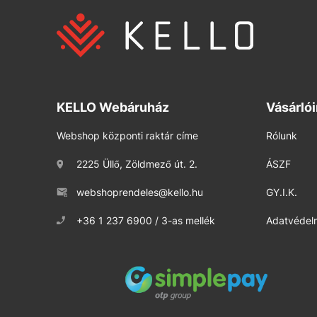
KELLO Webáruház
Vásárló
Webshop központi raktár címe
Rólunk
2225 Üllő, Zöldmező út. 2.
ÁSZF
webshoprendeles@kello.hu
GY.I.K.
+36 1 237 6900 / 3-as mellék
Adatvédelm