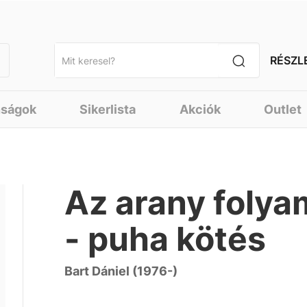
RÉSZL
nságok
Sikerlista
Akciók
Outlet
Az arany folyam
- puha kötés
Bart Dániel (1976-)