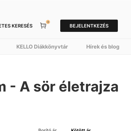
0
ETES KERESÉS
BEJELENTKEZÉS
KELLO Diákkönyvtár
Hírek és blog
 - A sör életrajza
Borító ár
Kötött ár