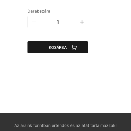
Darabszám
KOSÁRBA
Az áraink forintban értendők és az áfát tartalmazzák!