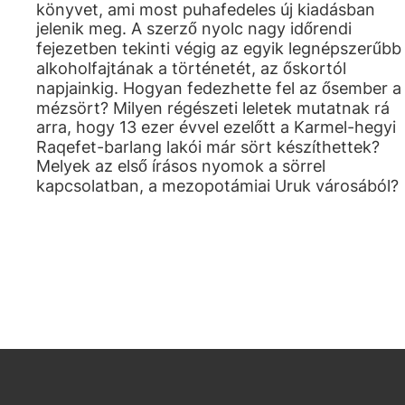
könyvet, ami most puhafedeles új kiadásban
jelenik meg. A szerző nyolc nagy időrendi
fejezetben tekinti végig az egyik legnépszerűbb
alkoholfajtának a történetét, az őskortól
napjainkig. Hogyan fedezhette fel az ősember a
mézsört? Milyen régészeti leletek mutatnak rá
arra, hogy 13 ezer évvel ezelőtt a Karmel-hegyi
Raqefet-barlang lakói már sört készíthettek?
Melyek az első írásos nyomok a sörrel
kapcsolatban, a mezopotámiai Uruk városából?