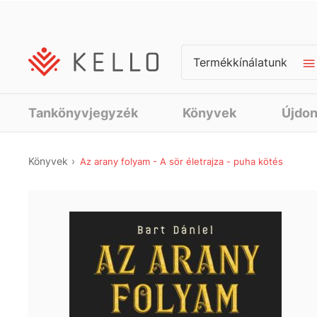
Termékkínálatunk
Tankönyvjegyzék
Könyvek
Újdo
Könyvek
Az arany folyam - A sör életrajza - puha kötés