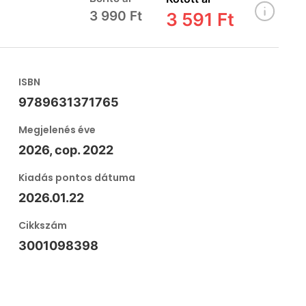
3 990 Ft
3 591 Ft
ISBN
9789631371765
Megjelenés éve
2026, cop. 2022
Kiadás pontos dátuma
2026.01.22
Cikkszám
3001098398