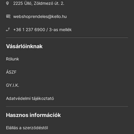
2225 Üllő, Zöldmező út. 2.
webshoprendeles@kello.hu
+36 1 237 6900 / 3-as mellék
Vásárlóinknak
Rólunk
ÁSZF
GY.I.K.
Adatvédelmi tájékoztató
Hasznos információk
Elállás a szerződéstől