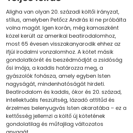
Aligha van olyan 20. századi költői irányzat,
stílus, amelyben Petőcz András ki ne próbálta
volna magát. Igen korán, még kamaszként
közel került az amerikai beatirodalomhoz,
most 65 évesen visszakanyarodik ehhez az
ifjúi irodalmi vonzalomhoz. A kötet másik
gondolatkörét és beszédmódját a zsidóság
ősi imája, a kaddis határozza meg, a
gyászolók fohásza, amely egyben Isten
nagyságát, mindenhatóságát hirdeti.
Beatirodalom és kaddis, ókor és 20. század,
intellektuális feszültség, lázadó attitűd és
érzelmes belenyugvás Isten akaratába – ez a
kettősség jellemzi a költő új kötetének
gondolatilag és műfajilag változatos
anyagát.