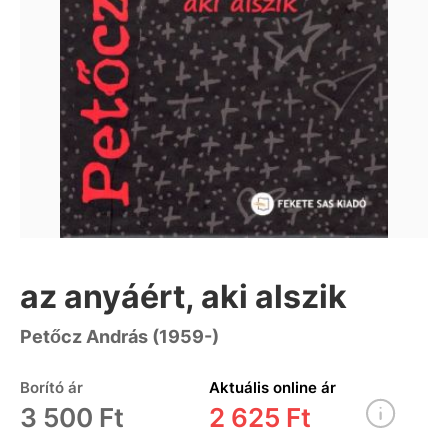
az anyáért, aki alszik
Petőcz András (1959-)
Borító ár
Aktuális online ár
3 500 Ft
2 625 Ft