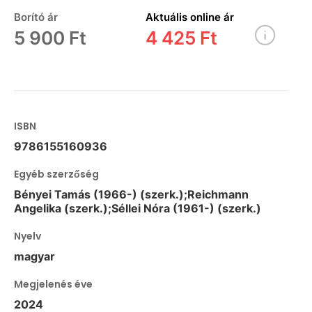
Borító ár
Aktuális online ár
5 900 Ft
4 425 Ft
ISBN
9786155160936
Egyéb szerzőség
Bényei Tamás (1966-) (szerk.);Reichmann
Angelika (szerk.);Séllei Nóra (1961-) (szerk.)
Nyelv
magyar
Megjelenés éve
2024