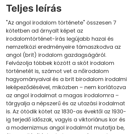
Teljes leírás
"Az angol irodalom története" összesen 7
kötetben ad árnyalt képet az
irodalomtörténet-írás legújabb hazai és
nemzetközi eredményeire támaszkodva az
angol (brit) irodalom gazdagságáról.
Felvázolja többek között a skót irodalom
történetét is, számot vet a nőirodalom
hagyományaival és a brit birodalom irodalmi
leképeződésével, miközben – nem korlátozva
az angol irodalmat a magas irodalomra –
tárgyalja a népszerű és az utazási irodalmat
is. Az ötödik kötet az 1830-as évektől az 1930-
ig terjedő időszak, vagyis a viktoriánus kor és
a modernizmus angol irodalmát mutatja be,