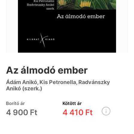
Az álmodó ember
Ádám Anikó, Kis Petronella, Radvánszky
Anikó (szerk.)
Borító ár
Kötött ár
4 900 Ft
4 410 Ft