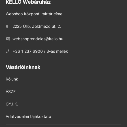
KELLO Webáruház
Webshop központi raktár címe
2225 Üllő, Zöldmező út. 2.
webshoprendeles@kello.hu
+36 1 237 6900 / 3-as mellék
Vásárlóinknak
Rólunk
ÁSZF
GY.I.K.
Adatvédelmi tájékoztató