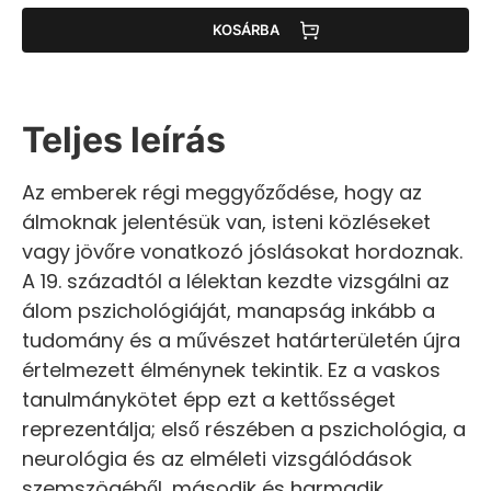
KOSÁRBA
Teljes leírás
Az emberek régi meggyőződése, hogy az
álmoknak jelentésük van, isteni közléseket
vagy jövőre vonatkozó jóslásokat hordoznak.
A 19. századtól a lélektan kezdte vizsgálni az
álom pszichológiáját, manapság inkább a
tudomány és a művészet határterületén újra
értelmezett élménynek tekintik. Ez a vaskos
tanulmánykötet épp ezt a kettősséget
reprezentálja; első részében a pszichológia, a
neurológia és az elméleti vizsgálódások
szemszögéből, második és harmadik