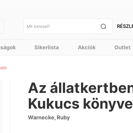
RÉSZL
nságok
Sikerlista
Akciók
Outlet
ozó)
Az állatkertben
Kukucs könyve
Warnecke, Ruby