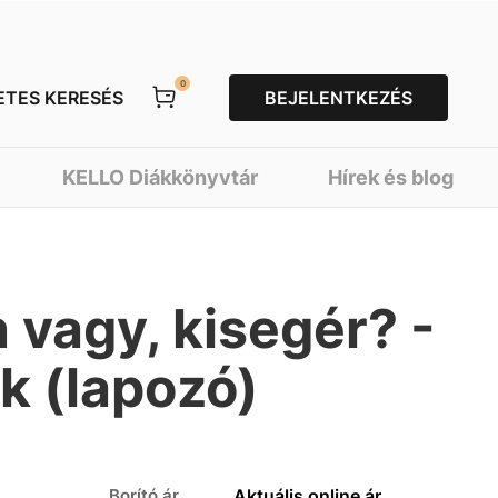
0
ETES KERESÉS
BEJELENTKEZÉS
KELLO Diákkönyvtár
Hírek és blog
 vagy, kisegér? -
k (lapozó)
Borító ár
Aktuális online ár