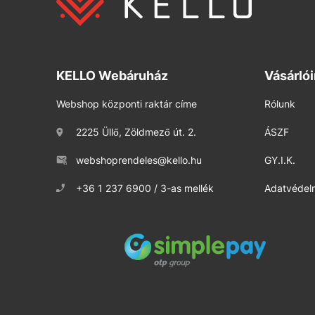
KELLO Webáruház
Vásárló
Webshop központi raktár címe
Rólunk
2225 Üllő, Zöldmező út. 2.
ÁSZF
webshoprendeles@kello.hu
GY.I.K.
+36 1 237 6900 / 3-as mellék
Adatvédelm