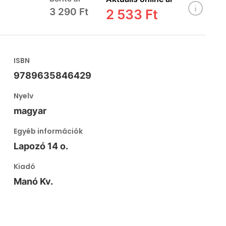
3 290 Ft
2 533 Ft
ISBN
9789635846429
Nyelv
magyar
Egyéb információk
Lapozó 14 o.
Kiadó
Manó Kv.