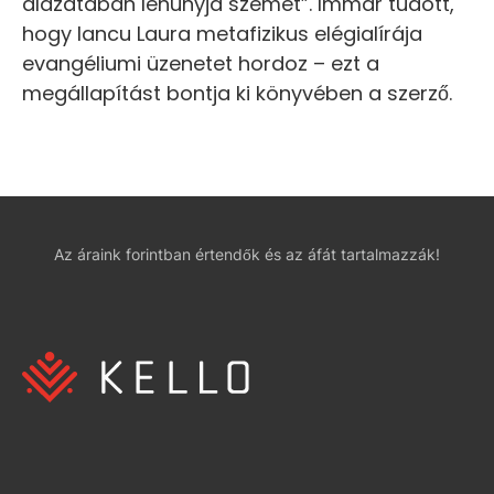
alázatában lehunyja szemét”. Immár tudott,
hogy Iancu Laura metafizikus elégialírája
evangéliumi üzenetet hordoz – ezt a
megállapítást bontja ki könyvében a szerző.
Az áraink forintban értendők és az áfát tartalmazzák!