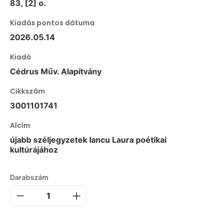
83, [2] o.
Kiadás pontos dátuma
2026.05.14
Kiadó
Cédrus Műv. Alapítvány
Cikkszám
3001101741
Alcím
újabb széljegyzetek Iancu Laura poétikai
kultúrájához
Darabszám