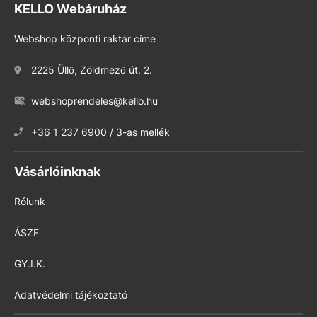
KELLO Webáruház
Webshop központi raktár címe
2225 Üllő, Zöldmező út. 2.
webshoprendeles@kello.hu
+36 1 237 6900 / 3-as mellék
Vásárlóinknak
Rólunk
ÁSZF
GY.I.K.
Adatvédelmi tájékoztató