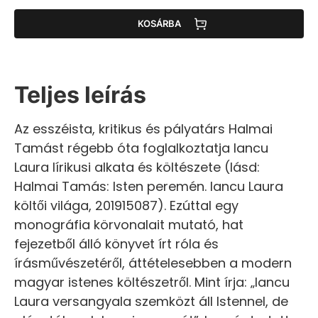
KOSÁRBA
Teljes leírás
Az esszéista, kritikus és pályatárs Halmai
Tamást régebb óta foglalkoztatja Iancu
Laura lírikusi alkata és költészete (lásd:
Halmai Tamás: Isten peremén. Iancu Laura
költői világa, 201915087). Ezúttal egy
monográfia körvonalait mutató, hat
fejezetből álló könyvet írt róla és
írásművészetéről, áttételesebben a modern
magyar istenes költészetről. Mint írja: „Iancu
Laura versangyala szemközt áll Istennel, de