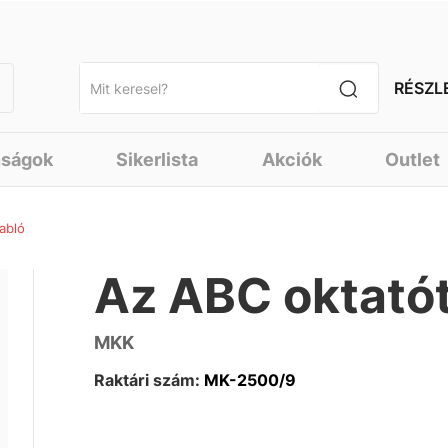
RÉSZL
nságok
Sikerlista
Akciók
Outlet
abló
Az ABC oktató
MKK
Raktári szám:
MK-2500/9