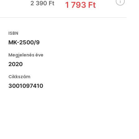
2 390 Ft
1 793 Ft
ISBN
MK-2500/9
Megjelenés éve
2020
Cikkszám
3001097410