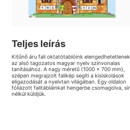
Teljes leírás
Kitűnő áru fali oktatótablóink elengedhetetlenek
az alsó tagozatos magyar nyelv színvonalas
tanításához. A nagy méretű (1000 x 700 mm),
szépen megrajzolt falikép segíti a kisiskolások
eligazodását a nyelvtan világában. Egy oldalon
fóliázott falitábláinkat hengerbe csomagolva, sí
nélkül küldjük.