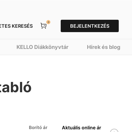
0
ETES KERESÉS
BEJELENTKEZÉS
KELLO Diákkönyvtár
Hírek és blog
tabló
Borító ár
Aktuális online ár