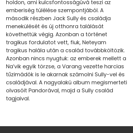
holdon, ami kulcsfontosságúvá teszi az
emberiség túlélése szempontjából. A
második részben Jack Sully és családja
menekülését és új otthonra találását
követhettük végig. Azonban a történet
tragikus fordulatot vett, fiuk, Neteyam
tragikus halála után a család továbbköltözik.
Azonban nincs nyugtuk: az emberek mellett a
Na’vik egyik törzse, a Varang vezette harcias
tűzimádók is le akarnak számolni Sully-vel és
családjával. A nagyalakú album megismerteti
olvasóit Pandorával, majd a Sully család
tagjaival.