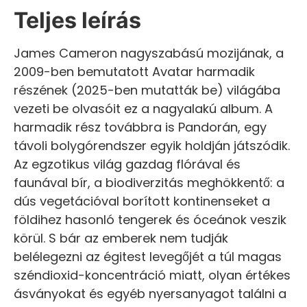
Teljes leírás
James Cameron nagyszabású mozijának, a
2009-ben bemutatott Avatar harmadik
részének (2025-ben mutatták be) világába
vezeti be olvasóit ez a nagyalakú album. A
harmadik rész továbbra is Pandorán, egy
távoli bolygórendszer egyik holdján játszódik.
Az egzotikus világ gazdag flórával és
faunával bír, a biodiverzitás meghökkentő: a
dús vegetációval borított kontinenseket a
földihez hasonló tengerek és óceánok veszik
körül. S bár az emberek nem tudják
belélegezni az égitest levegőjét a túl magas
széndioxid-koncentráció miatt, olyan értékes
ásványokat és egyéb nyersanyagot találni a