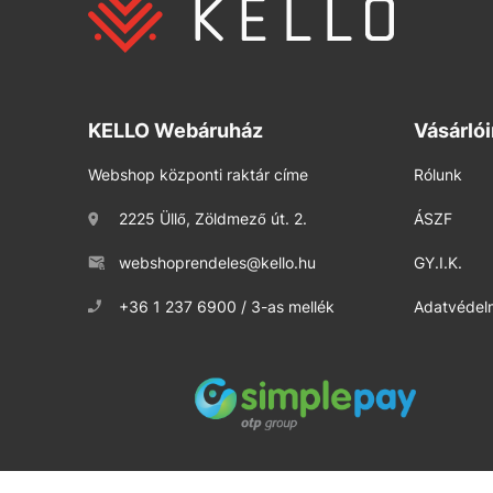
KELLO Webáruház
Vásárló
Webshop központi raktár címe
Rólunk
2225 Üllő, Zöldmező út. 2.
ÁSZF
webshoprendeles@kello.hu
GY.I.K.
+36 1 237 6900 / 3-as mellék
Adatvédelm