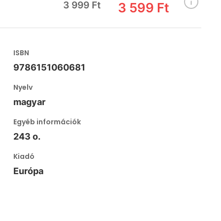
3 999 Ft
3 599 Ft
ISBN
9786151060681
Nyelv
magyar
Egyéb információk
243 o.
Kiadó
Európa