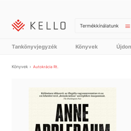
Termékkínálatunk
Tankönyvjegyzék
Könyvek
Újdo
Könyvek
Autokrácia Rt.