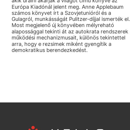
akik uralni akarják a világot című könyve az
Európa Kiadónál jelent meg. Anne Applebaum
számos könyvet írt a Szovjetunióról és a
Gulagról, munkásságát Pulitzer-díjjal ismerték el.
Most megjelenő új könyvében mélyreható
alapossággal tekinti át az autokrata rendszerek
működési mechanizmusait, különös tekintettel
arra, hogy e rezsimek miként gyengítik a
demokratikus berendezkedést.