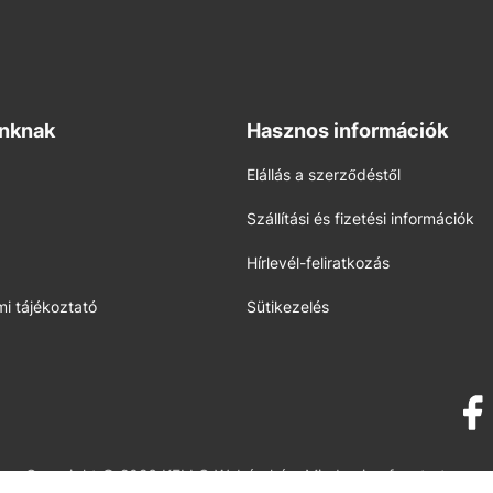
inknak
Hasznos információk
Elállás a szerződéstől
Szállítási és fizetési információk
Hírlevél-feliratkozás
i tájékoztató
Sütikezelés
Copyright © 2026 KELLO Webáruház. Minden jog fenntartva.