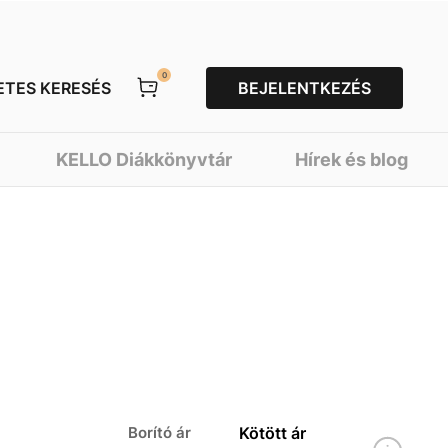
0
ETES KERESÉS
BEJELENTKEZÉS
KELLO Diákkönyvtár
Hírek és blog
Borító ár
Kötött ár