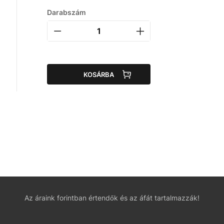
Darabszám
KOSÁRBA
Az áraink forintban értendők és az áfát tartalmazzák!