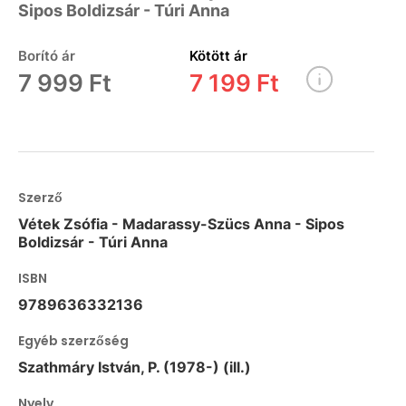
Sipos Boldizsár - Túri Anna
Borító ár
Kötött ár
7 999 Ft
7 199 Ft
Szerző
Vétek Zsófia - Madarassy-Szücs Anna - Sipos
Boldizsár - Túri Anna
ISBN
9789636332136
Egyéb szerzőség
Szathmáry István, P. (1978-) (ill.)
Nyelv