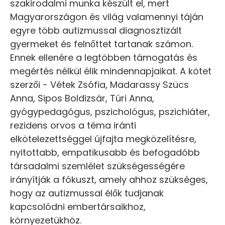
szakirodalmi munka készült el, mert
Magyarországon és világ valamennyi táján
egyre több autizmussal diagnosztizált
gyermeket és felnőttet tartanak számon.
Ennek ellenére a legtöbben támogatás és
megértés nélkül élik mindennapjaikat. A kötet
szerzői - Vétek Zsófia, Madarassy Szücs
Anna, Sipos Boldizsár, Túri Anna,
gyógypedagógus, pszichológus, pszichiáter,
rezidens orvos a téma iránti
elkötelezettséggel újfajta megközelítésre,
nyitottabb, empatikusabb és befogadóbb
társadalmi szemlélet szükségességére
irányítják a fókuszt, amely ahhoz szükséges,
hogy az autizmussal élők tudjanak
kapcsolódni embertársaikhoz,
környezetükhöz.