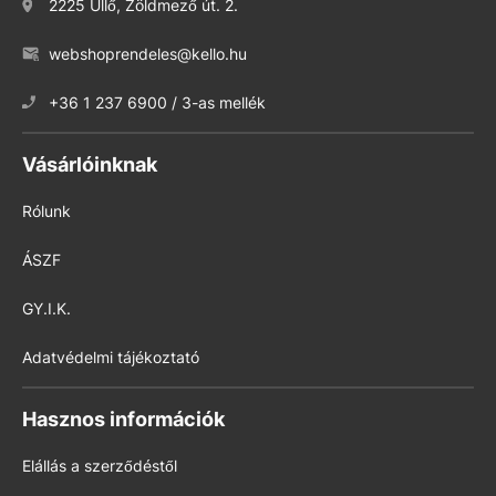
2225 Üllő, Zöldmező út. 2.
webshoprendeles@kello.hu
+36 1 237 6900 / 3-as mellék
Vásárlóinknak
Rólunk
ÁSZF
GY.I.K.
Adatvédelmi tájékoztató
Hasznos információk
Elállás a szerződéstől