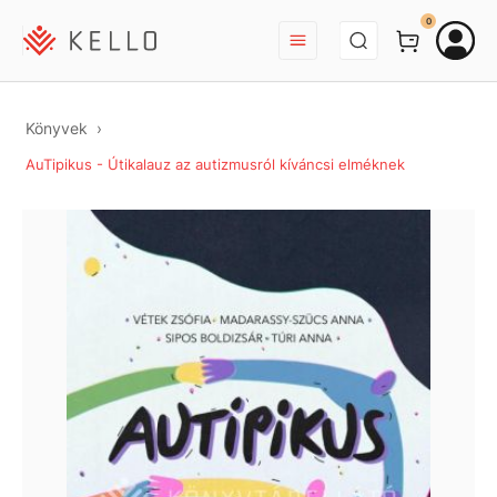
BEJELENTKEZÉS
0
Könyvek
AuTipikus - Útikalauz az autizmusról kíváncsi elméknek