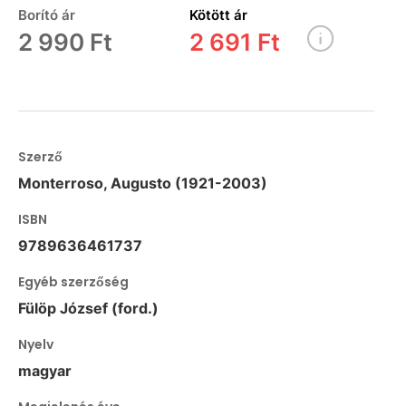
Borító ár
Kötött ár
2 990 Ft
2 691 Ft
Szerző
Monterroso, Augusto (1921-2003)
ISBN
9789636461737
Egyéb szerzőség
Fülöp József (ford.)
Nyelv
magyar