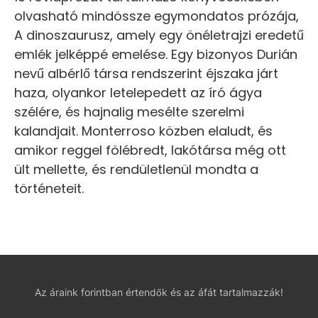
olvasható mindössze egymondatos prózája,
A dinoszaurusz, amely egy önéletrajzi eredetű
emlék jelképpé emelése. Egy bizonyos Durián
nevű albérlő társa rendszerint éjszaka járt
haza, olyankor letelepedett az író ágya
szélére, és hajnalig mesélte szerelmi
kalandjait. Monterroso közben elaludt, és
amikor reggel fölébredt, lakótársa még ott
ült mellette, és rendületlenül mondta a
történeteit.
Az áraink forintban értendők és az áfát tartalmazzák!