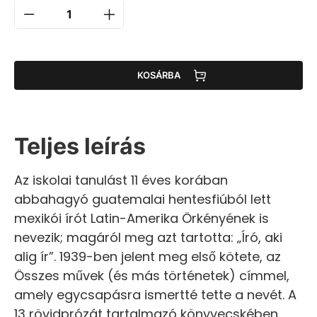
KOSÁRBA
Teljes leírás
Az iskolai tanulást 11 éves korában
abbahagyó guatemalai hentesfiúból lett
mexikói írót Latin-Amerika Örkényének is
nevezik; magáról meg azt tartotta: „Író, aki
alig ír”. 1939-ben jelent meg első kötete, az
Összes művek (és más történetek) címmel,
amely egycsapásra ismertté tette a nevét. A
13 rövidprózát tartalmazó könyvecskében