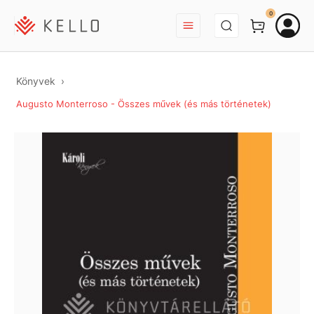
BEJELENTKEZÉS
0
Könyvek
Augusto Monterroso - Összes művek (és más történetek)