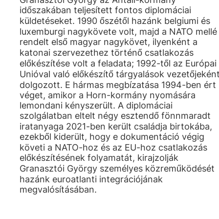
időszakában teljesített fontos diplomáciai
küldetéseket. 1990 őszétől hazánk belgiumi és
luxemburgi nagykövete volt, majd a NATO mellé
rendelt első magyar nagykövet, ilyenként a
katonai szervezethez történő csatlakozás
előkészítése volt a feladata; 1992-től az Európai
Unióval való előkészítő tárgyalások vezetőjekén
dolgozott. E hármas megbízatása 1994-ben ért
véget, amikor a Horn-kormány nyomására
lemondani kényszerült. A diplomáciai
szolgálatban eltelt négy esztendő fönnmaradt
iratanyaga 2021-ben került családja birtokába,
ezekből kiderült, hogy e dokumentáció végig
követi a NATO-hoz és az EU-hoz csatlakozás
előkészítésének folyamatát, kirajzolják
Granasztói György személyes közreműködését
hazánk euroatlanti integrációjának
megvalósításában.