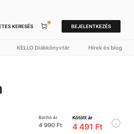
0
ETES KERESÉS
BEJELENTKEZÉS
KELLO Diákkönyvtár
Hírek és blog
n
Borító ár
Kötött ár
4 990 Ft
4 491 Ft