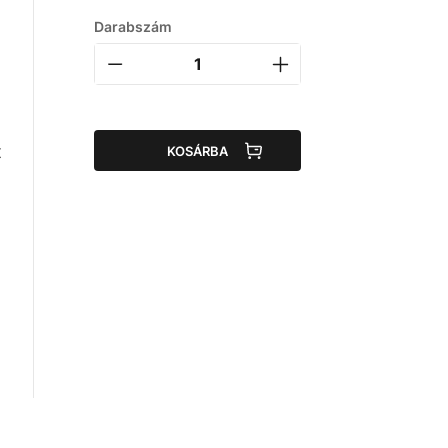
Darabszám
t
KOSÁRBA