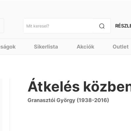
RÉSZL
nságok
Sikerlista
Akciók
Outlet
Átkelés közbe
Granasztói György (1938-2016)