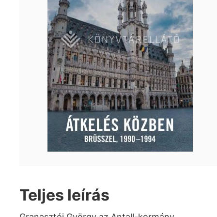
Teljes leírás
Granasztói György az Antall-kormány