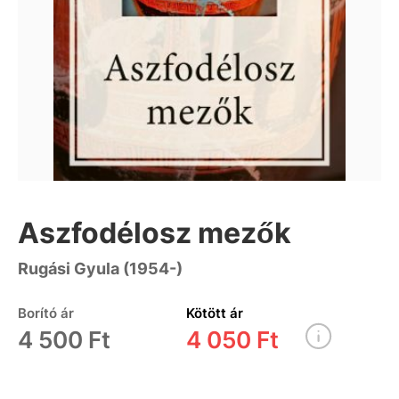
Aszfodélosz mezők
Rugási Gyula (1954-)
Borító ár
Kötött ár
4 500 Ft
4 050 Ft