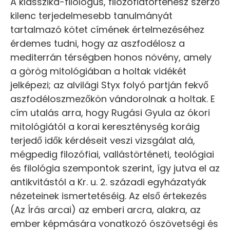
A klasszika-filológus, filozófiatörténész szerző
kilenc terjedelmesebb tanulmányát
tartalmazó kötet címének értelmezéséhez
érdemes tudni, hogy az aszfodélosz a
mediterrán térségben honos növény, amely
a görög mitológiában a holtak vidékét
jelképezi; az alvilági Styx folyó partján fekvő
aszfodéloszmezőkön vándorolnak a holtak. E
cím utalás arra, hogy Rugási Gyula az ókori
mitológiától a korai kereszténység koráig
terjedő idők kérdéseit veszi vizsgálat alá,
mégpedig filozófiai, vallástörténeti, teológiai
és filológia szempontok szerint, így jutva el az
antikvitástól a Kr. u. 2. századi egyházatyák
nézeteinek ismertetéséig. Az első értekezés
(Az Írás arcai) az emberi arcra, alakra, az
ember képmására vonatkozó ószövetségi és