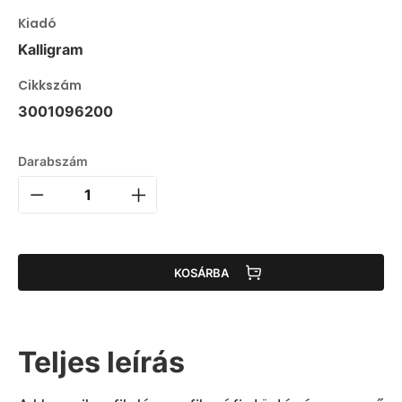
Kiadó
Kalligram
Cikkszám
3001096200
Darabszám
KOSÁRBA
Teljes leírás