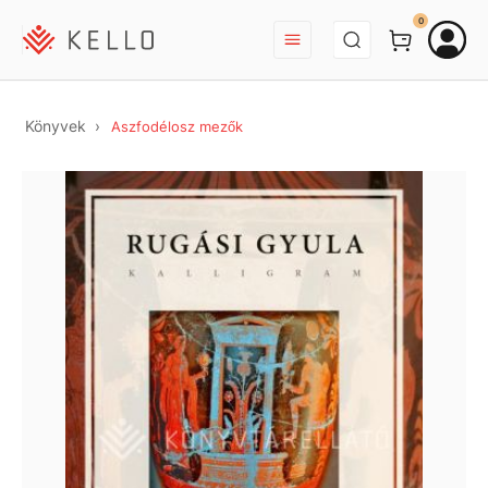
BEJELENTKEZÉS
0
Könyvek
Aszfodélosz mezők