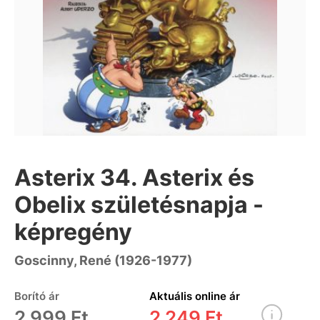
Asterix 34. Asterix és
Obelix születésnapja -
képregény
Goscinny, René (1926-1977)
Borító ár
Aktuális online ár
2 999 Ft
2 249 Ft