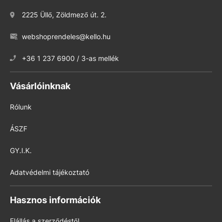
2225 Üllő, Zöldmező út. 2.
webshoprendeles@kello.hu
+36 1 237 6900 / 3-as mellék
Vásárlóinknak
Rólunk
ÁSZF
GY.I.K.
Adatvédelmi tájékoztató
Hasznos információk
Elállás a szerződéstől