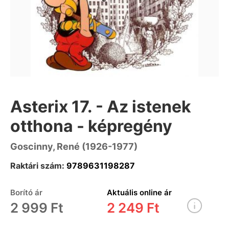
Asterix 17. - Az istenek
otthona - képregény
Goscinny, René (1926-1977)
Raktári szám:
9789631198287
Borító ár
Aktuális online ár
2 999 Ft
2 249 Ft