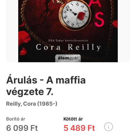
Árulás - A maffia
végzete 7.
Reilly, Cora (1985-)
Borító ár
Kötött ár
6 099 Ft
5 489 Ft