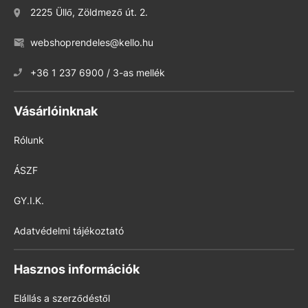
2225 Üllő, Zöldmező út. 2.
webshoprendeles@kello.hu
+36 1 237 6900 / 3-as mellék
Vásárlóinknak
Rólunk
ÁSZF
GY.I.K.
Adatvédelmi tájékoztató
Hasznos információk
Elállás a szerződéstől