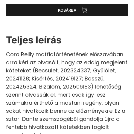
KOSÁRBA
Teljes leírás
Cora Reilly maffiatörténetének előszavában
arra kéri az olvasóit, hogy az eddig megjelent
köteteket (Becsület, 202324337; Gyűlölet,
20241128; Kísértés, 202419127; Bosszú,
202425324; Bizalom, 202506183) lehetőség
szerint olvassák el, mert csak így lesz
számukra érthető a mostani regény, olyan
sokat hivatkozik benne az előzményekre. Ez a
sztori Dante szemszögéből gondolja újra a
fentebb hivatkozott kötetekben foglalt