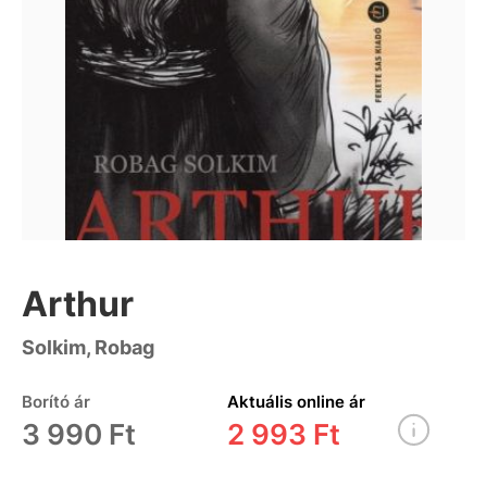
Arthur
Solkim, Robag
Borító ár
Aktuális online ár
3 990 Ft
2 993 Ft