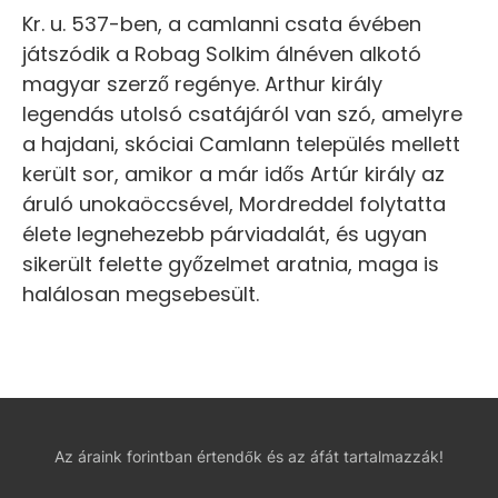
Kr. u. 537-ben, a camlanni csata évében
játszódik a Robag Solkim álnéven alkotó
magyar szerző regénye. Arthur király
legendás utolsó csatájáról van szó, amelyre
a hajdani, skóciai Camlann település mellett
került sor, amikor a már idős Artúr király az
áruló unokaöccsével, Mordreddel folytatta
élete legnehezebb párviadalát, és ugyan
sikerült felette győzelmet aratnia, maga is
halálosan megsebesült.
Az áraink forintban értendők és az áfát tartalmazzák!