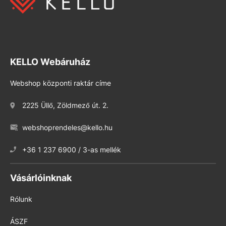
KELLO Webáruház
Webshop központi raktár címe
2225 Üllő, Zöldmező út. 2.
webshoprendeles@kello.hu
+36 1 237 6900 / 3-as mellék
Vásárlóinknak
Rólunk
ÁSZF