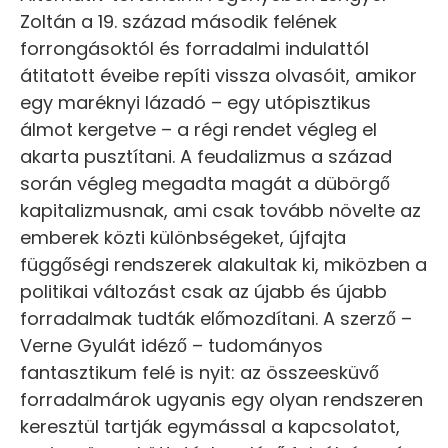
Zoltán a 19. század második felének
forrongásoktól és forradalmi indulattól
átitatott éveibe repíti vissza olvasóit, amikor
egy maréknyi lázadó – egy utópisztikus
álmot kergetve – a régi rendet végleg el
akarta pusztítani. A feudalizmus a század
során végleg megadta magát a dübörgő
kapitalizmusnak, ami csak tovább növelte az
emberek közti különbségeket, újfajta
függőségi rendszerek alakultak ki, miközben a
politikai változást csak az újabb és újabb
forradalmak tudták előmozdítani. A szerző –
Verne Gyulát idéző – tudományos
fantasztikum felé is nyit: az összeesküvő
forradalmárok ugyanis egy olyan rendszeren
keresztül tartják egymással a kapcsolatot,