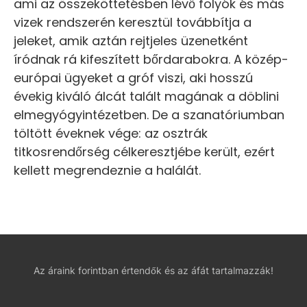
ami az összeköttetésben lévő folyók és más
vizek rendszerén keresztül továbbítja a
jeleket, amik aztán rejtjeles üzenetként
íródnak rá kifeszített bőrdarabokra. A közép-
európai ügyeket a gróf viszi, aki hosszú
évekig kiváló álcát talált magának a döblini
elmegyógyintézetben. De a szanatóriumban
töltött éveknek vége: az osztrák
titkosrendőrség célkeresztjébe került, ezért
kellett megrendeznie a halálát.
Az áraink forintban értendők és az áfát tartalmazzák!