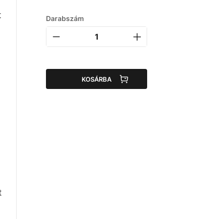
t
Darabszám
KOSÁRBA
t