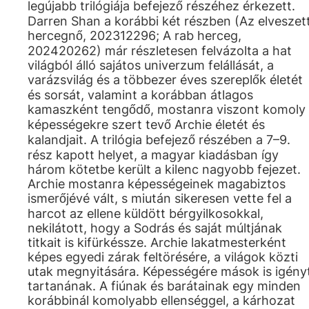
legújabb trilógiája befejező részéhez érkezett.
Darren Shan a korábbi két részben (Az elveszet
hercegnő, 202312296; A rab herceg,
202420262) már részletesen felvázolta a hat
világból álló sajátos univerzum felállását, a
varázsvilág és a többezer éves szereplők életét
és sorsát, valamint a korábban átlagos
kamaszként tengődő, mostanra viszont komoly
képességekre szert tevő Archie életét és
kalandjait. A trilógia befejező részében a 7–9.
rész kapott helyet, a magyar kiadásban így
három kötetbe került a kilenc nagyobb fejezet.
Archie mostanra képességeinek magabiztos
ismerőjévé vált, s miután sikeresen vette fel a
harcot az ellene küldött bérgyilkosokkal,
nekilátott, hogy a Sodrás és saját múltjának
titkait is kifürkéssze. Archie lakatmesterként
képes egyedi zárak feltörésére, a világok közti
utak megnyitására. Képességére mások is igény
tartanának. A fiúnak és barátainak egy minden
korábbinál komolyabb ellenséggel, a kárhozat