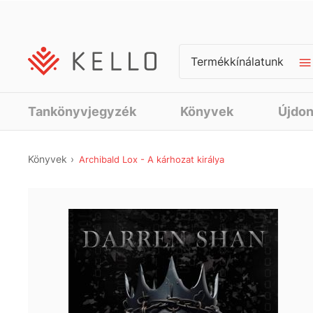
Termékkínálatunk
Tankönyvjegyzék
Könyvek
Újdo
Könyvek
Archibald Lox - A kárhozat királya