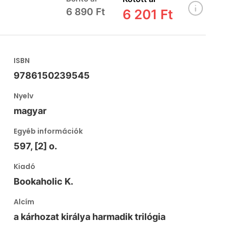
6 890 Ft
6 201 Ft
ISBN
9786150239545
Nyelv
magyar
Egyéb információk
597, [2] o.
Kiadó
Bookaholic K.
Alcím
a kárhozat királya harmadik trilógia