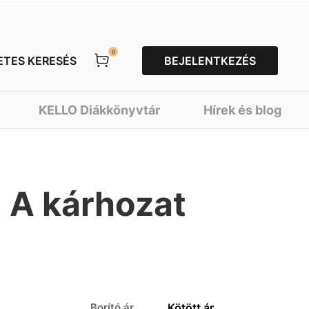
0
ETES KERESÉS
BEJELENTKEZÉS
KELLO Diákkönyvtár
Hírek és blog
- A kárhozat
Borító ár
Kötött ár