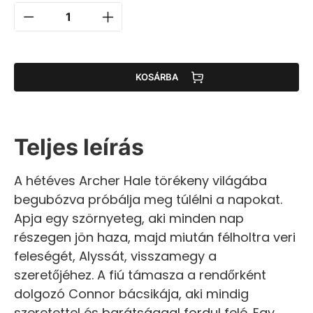
KOSÁRBA
Teljes leírás
A hétéves Archer Hale törékeny világába
begubózva próbálja meg túlélni a napokat.
Apja egy szörnyeteg, aki minden nap
részegen jön haza, majd miután félholtra veri
feleségét, Alyssát, visszamegy a
szeretőjéhez. A fiú támasza a rendőrként
dolgozó Connor bácsikája, aki mindig
szeretettel és barátsággal fordul felé. Egy