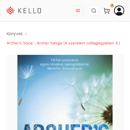
BEJELENTKEZÉS
0
Könyvek
Archer's Voice - Archer hangja (A szerelem csillagjegyében 4.)