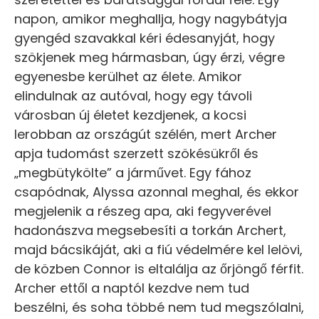
napon, amikor meghallja, hogy nagybátyja
gyengéd szavakkal kéri édesanyját, hogy
szökjenek meg hármasban, úgy érzi, végre
egyenesbe kerülhet az élete. Amikor
elindulnak az autóval, hogy egy távoli
városban új életet kezdjenek, a kocsi
lerobban az országút szélén, mert Archer
apja tudomást szerzett szökésükről és
„megbütykölte” a járművet. Egy fához
csapódnak, Alyssa azonnal meghal, és ekkor
megjelenik a részeg apa, aki fegyverével
hadonászva megsebesíti a torkán Archert,
majd bácsikáját, aki a fiú védelmére kel lelövi,
de közben Connor is eltalálja az őrjöngő férfit.
Archer ettől a naptól kezdve nem tud
beszélni, és soha többé nem tud megszólalni,