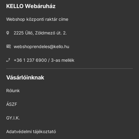
KELLO Webáruház
Webshop központi raktár címe
2225 Üllő, Zöldmező út. 2.
webshoprendeles@kello.hu
+36 1 237 6900 / 3-as mellék
Vásárlóinknak
Rólunk
ÁSZF
GY.I.K.
Adatvédelmi tájékoztató