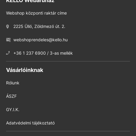
KELLO Webáruház
Webshop központi raktár címe
2225 Üllő, Zöldmező út. 2.
webshoprendeles@kello.hu
+36 1 237 6900 / 3-as mellék
Vásárlóinknak
Rólunk
ÁSZF
GY.I.K.
Adatvédelmi tájékoztató