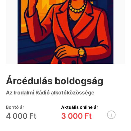
Árcédulás boldogság
Az Irodalmi Rádió alkotóközössége
Borító ár
Aktuális online ár
4 000 Ft
3 000 Ft