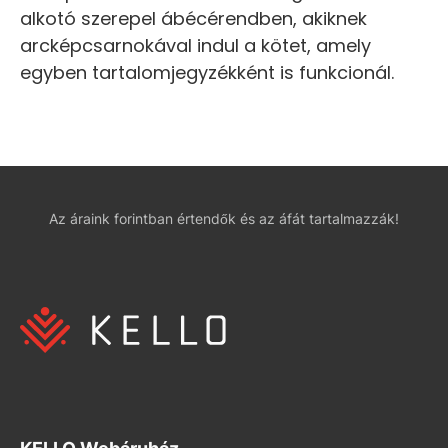
alkotó szerepel ábécérendben, akiknek
arcképcsarnokával indul a kötet, amely
egyben tartalomjegyzékként is funkcionál.
Az áraink forintban értendők és az áfát tartalmazzák!