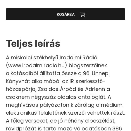
KOSÁRBA
Teljes leírás
A miskolci székhelyű Irodalmi Rádió
(www.irodalmiradio.hu) blogszerzőinek
alkotásaiból állította össze a 96. Ünnepi
Könyvhát alkalmából az IR szerkesztő-
házaspárja, Zsoldos Árpád és Adrienn a
csaknem négyszáz oldalas antológiát. A
meghívásos pályázaton kizárólag a médium
elektronikus felületének szerzői vehettek részt.
A főleg verseket, de jó néhány elbeszélést,
rövidprózát is tartalmazó válogatásban 386