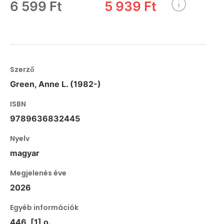
6 599 Ft
5 939 Ft
Szerző
Green, Anne L. (1982-)
ISBN
9789636832445
Nyelv
magyar
Megjelenés éve
2026
Egyéb információk
446, [1] o.