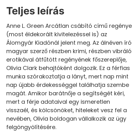
Teljes leírás
Anne L. Green Arcátlan csábító című regénye
(most éldekorált kivitelezéssel is) az
Álomgyár Kiadónál jelent meg. Az álnéven író
magyar szerző részben krimi, részben vibráló
erotikával átfűtött regényének főszereplője,
Olivia Clark behajtóként dolgozik. Ez a férfias
munka szórakoztatja a lányt, mert nap mint
nap újabb érdekességgel találhatja szembe
magát. Amikor barátnője a segítségét kéri,
mert a férje adataival egy ismeretlen
visszaél, és kölcsönöket, hiteleket vesz fel a
nevében, Olivia boldogan vállalkozik az ügy
felgöngyölítésére.