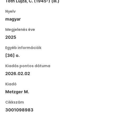
Tóth Lujza, C. (1945-) (ill.)
Nyelv
magyar
Megjelenés éve
2025
Egyéb információk
[36] o.
Kiadás pontos dátuma
2026.02.02
Kiadó
Metzger M.
Cikkszám
3001098983