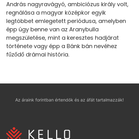
András nagyravágyó, ambiciózus király volt,
regnálása a magyar középkor egyik
legtöbbet emlegetett periódusa, amelyben
épp úgy benne van az Aranybulla
megszületése, mint a keresztes hadjárat
története vagy épp a Bánk bán nevéhez
fűződő drámai história.
Az áraink forintban értendők és az áfát tartalmazzák!