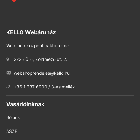
KELLO Webáruház
Webshop központi raktár címe
2225 Üllő, Zöldmező út. 2.
webshoprendeles@kello.hu
+36 1 237 6900 / 3-as mellék
Vásárlóinknak
Rólunk
ÁSZF