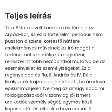
Teljes leírás
Trux Béla kedvelt korszaka és témája az
Árpád-kor, és ez a történelmi periódus nem
pusztán díszlete, korfestő háttere
cselekményes műveinek; az író magát a
történelmet szándékozik megidézni,
rendszerint több nézőpontból mutatva be az
eseményeket és személyiségeket. Ez a
regénye apa és fia, II. András és IV. Béla
királyok életrajza alapján íródott, bő áradású
epikummal jelenítve meg az amúgy irodalmi
földolgozásokból viszonylag jól ismert
uralkodók személyiségét, egymás közti
kapcsolatát és általuk a haza sorsát. II.