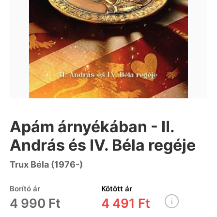
Apám árnyékában - II.
András és IV. Béla regéje
Trux Béla (1976-)
Borító ár
Kötött ár
4 990 Ft
4 491 Ft