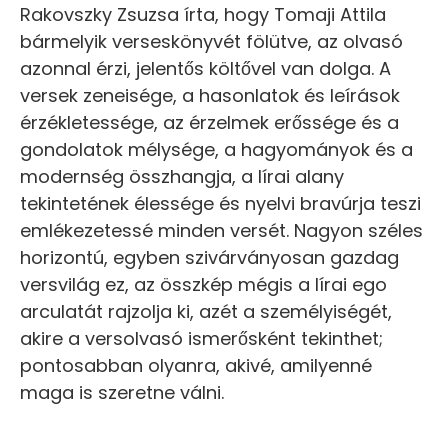
Rakovszky Zsuzsa írta, hogy Tomaji Attila
bármelyik verseskönyvét fölütve, az olvasó
azonnal érzi, jelentős költővel van dolga. A
versek zeneisége, a hasonlatok és leírások
érzékletessége, az érzelmek erőssége és a
gondolatok mélysége, a hagyományok és a
modernség összhangja, a lírai alany
tekintetének élessége és nyelvi bravúrja teszi
emlékezetessé minden versét. Nagyon széles
horizontú, egyben szivárványosan gazdag
versvilág ez, az összkép mégis a lírai ego
arculatát rajzolja ki, azét a személyiségét,
akire a versolvasó ismerősként tekinthet;
pontosabban olyanra, akivé, amilyenné
maga is szeretne válni.