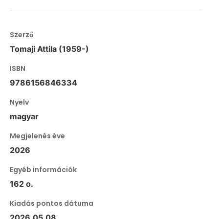
Szerző
Tomaji Attila (1959-)
ISBN
9786156846334
Nyelv
magyar
Megjelenés éve
2026
Egyéb információk
162 o.
Kiadás pontos dátuma
2026.05.08