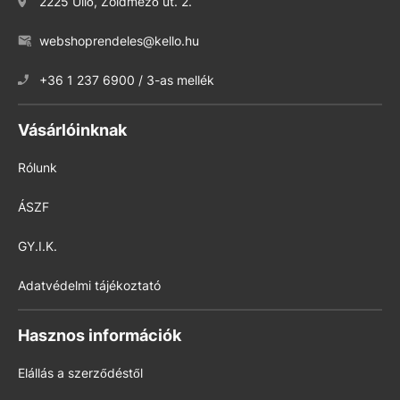
2225 Üllő, Zöldmező út. 2.
webshoprendeles@kello.hu
+36 1 237 6900 / 3-as mellék
Vásárlóinknak
Rólunk
ÁSZF
GY.I.K.
Adatvédelmi tájékoztató
Hasznos információk
Elállás a szerződéstől