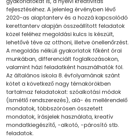
gyakorlatokat is, a nyelvi kreativitás
fejlesztéséhez. A jelenleg érvényben lévő
2020-as alaptanterv és a hozzá kapcsolódó
kerettanterv alapján összeállított feladatok
közel feléhez megoldási kulcs is készült,
lehetővé téve az otthoni, illetve önellenőrzést.
A megoldás nélküli gyakorlatok főként órai
munkában, differenciált foglalkozásokon,
valamint házi feladatként használhatók föl.
Az általános iskola 8. évfolyamának szánt
kötet a következő nagy témakörökben
tartalmaz feladatokat: szóalkotási módok
(ismétlő rendszerezés), alá- és mellérendelő
mondatok, többszörösen összetett
mondatok, írásjelek használata, kreatív
mondatkiegészítő, -alkotó, -párosító stb.
feladatok.