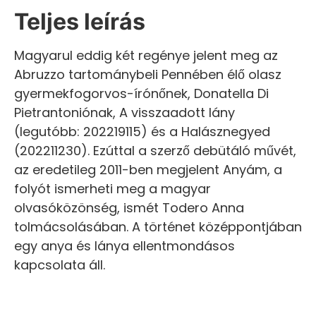
Teljes leírás
Magyarul eddig két regénye jelent meg az
Abruzzo tartománybeli Pennében élő olasz
gyermekfogorvos-írónőnek, Donatella Di
Pietrantoniónak, A visszaadott lány
(legutóbb: 202219115) és a Halásznegyed
(202211230). Ezúttal a szerző debütáló művét,
az eredetileg 2011-ben megjelent Anyám, a
folyót ismerheti meg a magyar
olvasóközönség, ismét Todero Anna
tolmácsolásában. A történet középpontjában
egy anya és lánya ellentmondásos
kapcsolata áll.