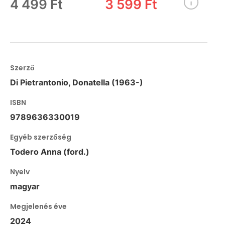
4 499 Ft
3 599 Ft
Szerző
Di Pietrantonio, Donatella (1963-)
ISBN
9789636330019
Egyéb szerzőség
Todero Anna (ford.)
Nyelv
magyar
Megjelenés éve
2024