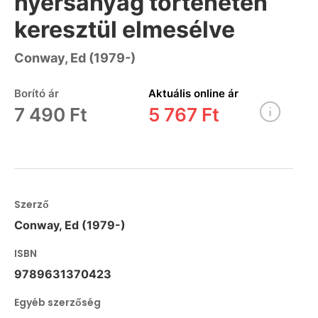
nyersanyag történetén
keresztül elmesélve
Conway, Ed (1979-)
Borító ár
Aktuális online ár
7 490 Ft
5 767 Ft
Szerző
Conway, Ed (1979-)
ISBN
9789631370423
Egyéb szerzőség