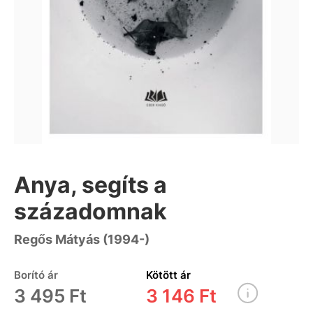
Anya, segíts a
századomnak
Regős Mátyás (1994-)
Borító ár
Kötött ár
3 495 Ft
3 146 Ft