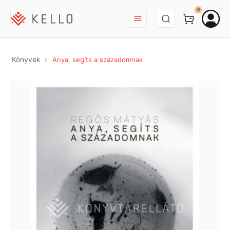
BEJELENTKEZÉS
0
Könyvek
Anya, segíts a századomnak