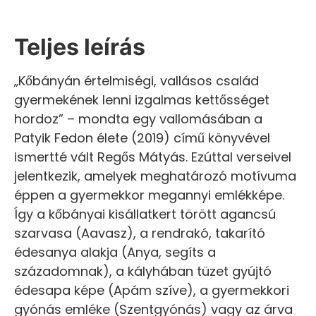
Teljes leírás
„Kőbányán értelmiségi, vallásos család
gyermekének lenni izgalmas kettősséget
hordoz” – mondta egy vallomásában a
Patyik Fedon élete (2019) című könyvével
ismertté vált Regős Mátyás. Ezúttal verseivel
jelentkezik, amelyek meghatározó motívuma
éppen a gyermekkor megannyi emlékképe.
Így a kőbányai kisállatkert törött agancsú
szarvasa (Aavasz), a rendrakó, takarító
édesanya alakja (Anya, segíts a
századomnak), a kályhában tüzet gyújtó
édesapa képe (Apám szíve), a gyermekkori
gyónás emléke (Szentgyónás) vagy az árva