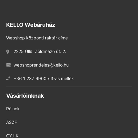
KELLO Webáruház
Webshop központi raktár címe
2225 Üllő, Zöldmező út. 2.
webshoprendeles@kello.hu
+36 1 237 6900 / 3-as mellék
Vásárlóinknak
Rólunk
ÁSZF
GY.I.K.