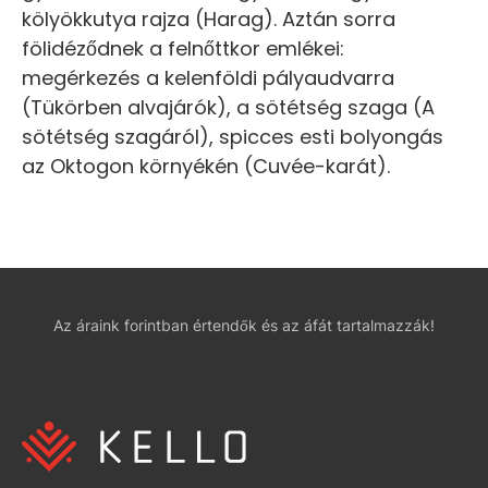
kölyökkutya rajza (Harag). Aztán sorra
fölidéződnek a felnőttkor emlékei:
megérkezés a kelenföldi pályaudvarra
(Tükörben alvajárók), a sötétség szaga (A
sötétség szagáról), spicces esti bolyongás
az Oktogon környékén (Cuvée-karát).
Az áraink forintban értendők és az áfát tartalmazzák!