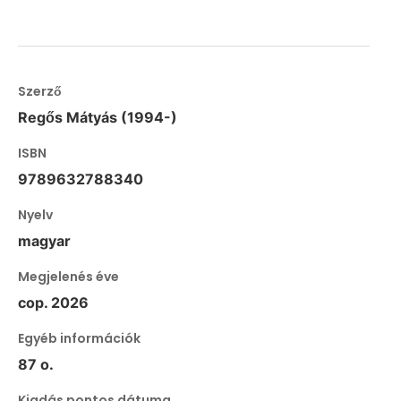
Szerző
Regős Mátyás (1994-)
ISBN
9789632788340
Nyelv
magyar
Megjelenés éve
cop. 2026
Egyéb információk
87 o.
Kiadás pontos dátuma