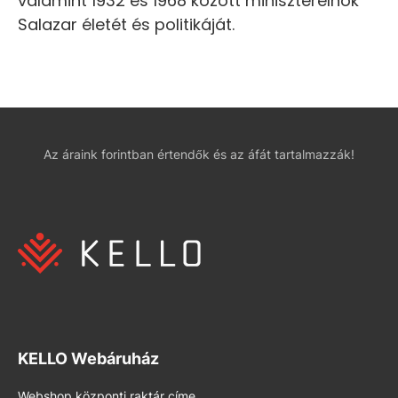
valamint 1932 és 1968 között miniszterelnök
Salazar életét és politikáját.
Az áraink forintban értendők és az áfát tartalmazzák!
KELLO Webáruház
Webshop központi raktár címe