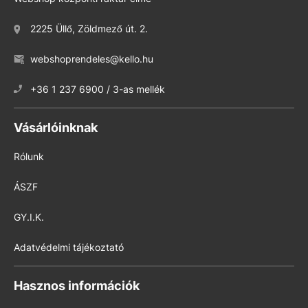
2225 Üllő, Zöldmező út. 2.
webshoprendeles@kello.hu
+36 1 237 6900 / 3-as mellék
Vásárlóinknak
Rólunk
ÁSZF
GY.I.K.
Adatvédelmi tájékoztató
Hasznos információk