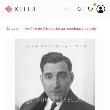
BEJELENTKEZÉS
0
Könyvek
António de Oliveira Salazar rendhagyó portréja