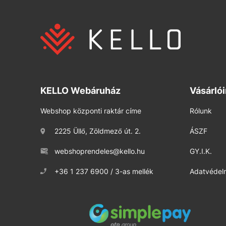
KELLO Webáruház
Vásárló
Webshop központi raktár címe
Rólunk
2225 Üllő, Zöldmező út. 2.
ÁSZF
webshoprendeles@kello.hu
GY.I.K.
+36 1 237 6900 / 3-as mellék
Adatvédelm