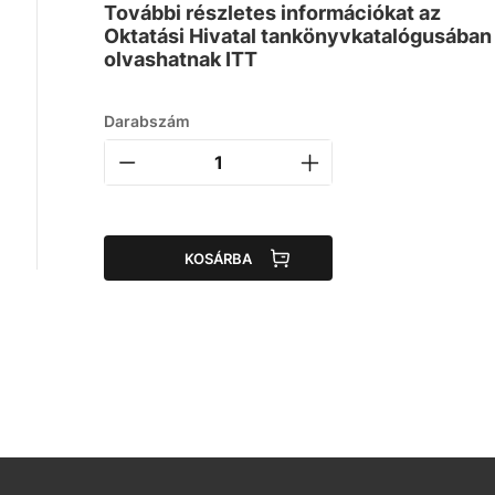
További részletes információkat az
Oktatási Hivatal tankönyvkatalógusában
olvashatnak ITT
Darabszám
KOSÁRBA