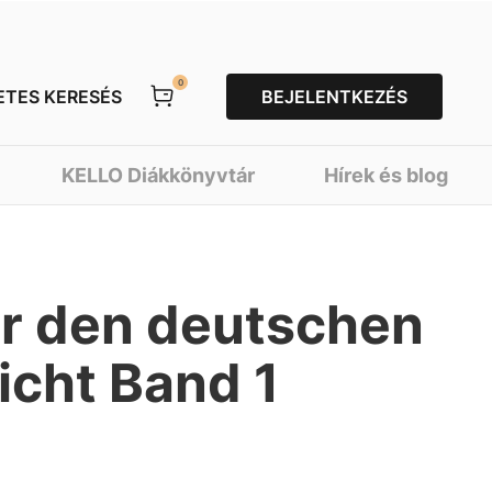
0
ETES KERESÉS
BEJELENTKEZÉS
KELLO Diákkönyvtár
Hírek és blog
für den deutschen
icht Band 1