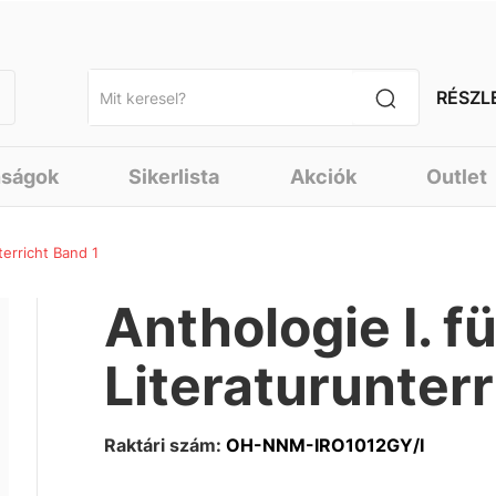
RÉSZL
nságok
Sikerlista
Akciók
Outlet
terricht Band 1
Anthologie I. 
Literaturunterr
Raktári szám:
OH-NNM-IRO1012GY/I