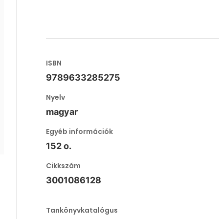
ISBN
9789633285275
Nyelv
magyar
Egyéb információk
152 o.
Cikkszám
3001086128
Tankönyvkatalógus