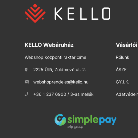
KELLO Webáruház
Vásárló
Webshop központi raktár címe
Rólunk
2225 Üllő, Zöldmező út. 2.
ÁSZF
webshoprendeles@kello.hu
GY.I.K.
+36 1 237 6900 / 3-as mellék
Adatvédelm