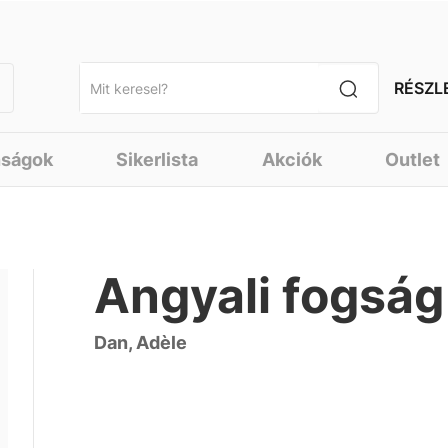
RÉSZL
nságok
Sikerlista
Akciók
Outlet
Angyali fogság
Dan, Adèle