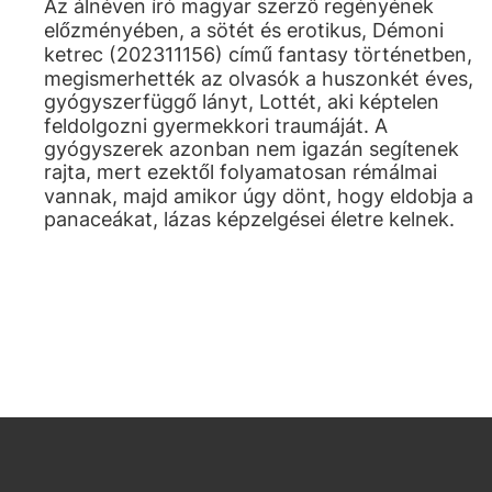
Az álnéven író magyar szerző regényének
előzményében, a sötét és erotikus, Démoni
ketrec (202311156) című fantasy történetben,
megismerhették az olvasók a huszonkét éves,
gyógyszerfüggő lányt, Lottét, aki képtelen
feldolgozni gyermekkori traumáját. A
gyógyszerek azonban nem igazán segítenek
rajta, mert ezektől folyamatosan rémálmai
vannak, majd amikor úgy dönt, hogy eldobja a
panaceákat, lázas képzelgései életre kelnek.