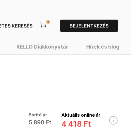
0
ETES KERESÉS
BEJELENTKEZÉS
KELLO Diákkönyvtár
Hírek és blog
Borító ár
Aktuális online ár
5 890 Ft
4 418 Ft