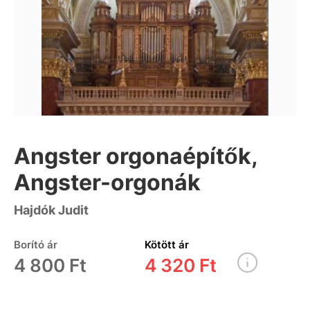
Angster orgonaépítők,
Angster-orgonák
Hajdók Judit
Borító ár
Kötött ár
4 800 Ft
4 320 Ft