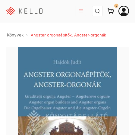
BEJELENTKEZÉS
0
Könyvek
Angster orgonaépítők, Angster-orgonák