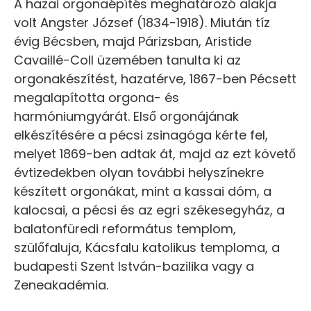
A hazai orgonaépítés meghatározó alakja
volt Angster József (1834-1918). Miután tíz
évig Bécsben, majd Párizsban, Aristide
Cavaillé-Coll üzemében tanulta ki az
orgonakészítést, hazatérve, 1867-ben Pécsett
megalapította orgona- és
harmóniumgyárát. Első orgonájának
elkészítésére a pécsi zsinagóga kérte fel,
melyet 1869-ben adtak át, majd az ezt követő
évtizedekben olyan további helyszínekre
készített orgonákat, mint a kassai dóm, a
kalocsai, a pécsi és az egri székesegyház, a
balatonfüredi református templom,
szülőfaluja, Kácsfalu katolikus temploma, a
budapesti Szent István-bazilika vagy a
Zeneakadémia.