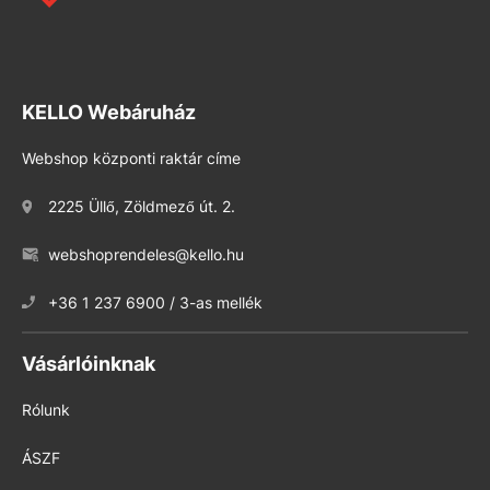
KELLO Webáruház
Webshop központi raktár címe
2225 Üllő, Zöldmező út. 2.
webshoprendeles@kello.hu
+36 1 237 6900 / 3-as mellék
Vásárlóinknak
Rólunk
ÁSZF