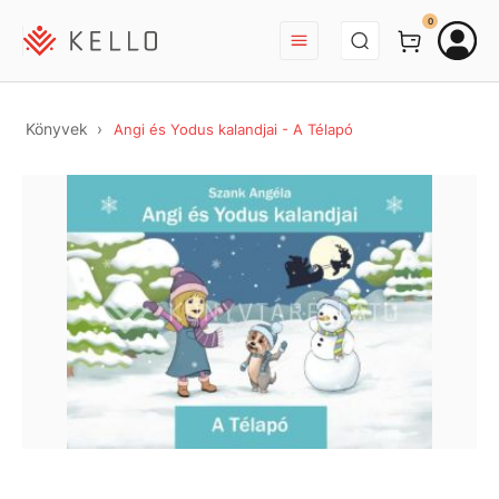
BEJELENTKEZÉS
0
Könyvek
Angi és Yodus kalandjai - A Télapó