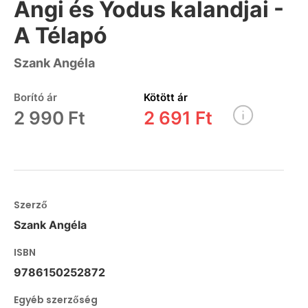
Angi és Yodus kalandjai -
A Télapó
Szank Angéla
Borító ár
Kötött ár
2 990 Ft
2 691 Ft
Szerző
Szank Angéla
ISBN
9786150252872
Egyéb szerzőség