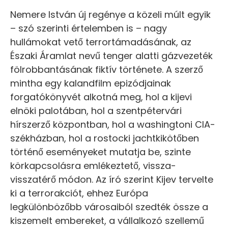
Nemere István új regénye a közeli múlt egyik
– szó szerinti értelemben is – nagy
hullámokat vető terrortámadásának, az
Északi Áramlat nevű tenger alatti gázvezeték
fölrobbantásának fiktív története. A szerző
mintha egy kalandfilm epizódjainak
forgatókönyvét alkotná meg, hol a kijevi
elnöki palotában, hol a szentpétervári
hírszerző központban, hol a washingtoni CIA-
székházban, hol a rostocki jachtkikötőben
történő eseményeket mutatja be, szinte
körkapcsolásra emlékeztető, vissza-
visszatérő módon. Az író szerint Kijev tervelte
ki a terrorakciót, ehhez Európa
legkülönbözőbb városaiból szedték össze a
kiszemelt embereket, a vállalkozó szellemű