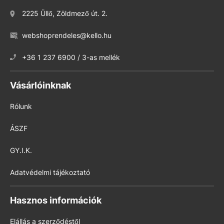
2225 Üllő, Zöldmező út. 2.
webshoprendeles@kello.hu
+36 1 237 6900 / 3-as mellék
Vásárlóinknak
Rólunk
ÁSZF
GY.I.K.
Adatvédelmi tájékoztató
Hasznos információk
Elállás a szerződéstől