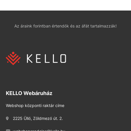
Az áraink forintban értendők és az áfát tartalmazzák!
KELLO Webáruház
Webshop központi raktár címe
2225 Üllő, Zöldmező út. 2.