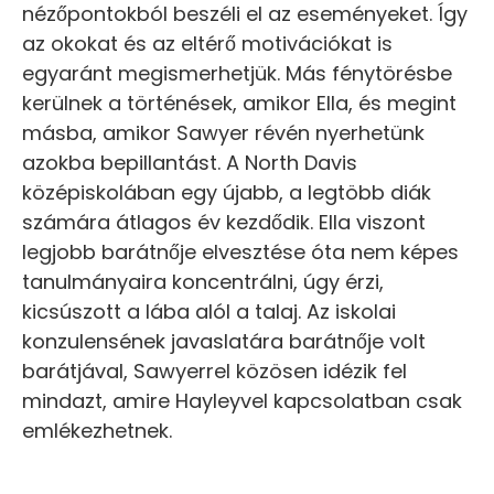
nézőpontokból beszéli el az eseményeket. Így
az okokat és az eltérő motivációkat is
egyaránt megismerhetjük. Más fénytörésbe
kerülnek a történések, amikor Ella, és megint
másba, amikor Sawyer révén nyerhetünk
azokba bepillantást. A North Davis
középiskolában egy újabb, a legtöbb diák
számára átlagos év kezdődik. Ella viszont
legjobb barátnője elvesztése óta nem képes
tanulmányaira koncentrálni, úgy érzi,
kicsúszott a lába alól a talaj. Az iskolai
konzulensének javaslatára barátnője volt
barátjával, Sawyerrel közösen idézik fel
mindazt, amire Hayleyvel kapcsolatban csak
emlékezhetnek.