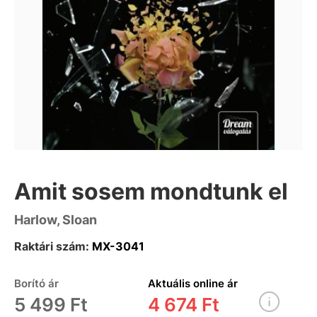
Amit sosem mondtunk el
Harlow, Sloan
Raktári szám:
MX-3041
Borító ár
Aktuális online ár
5 499 Ft
4 674 Ft