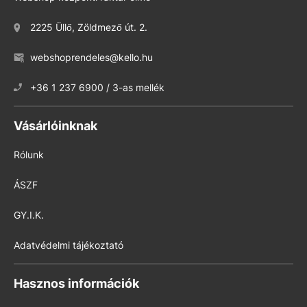
2225 Üllő, Zöldmező út. 2.
webshoprendeles@kello.hu
+36 1 237 6900 / 3-as mellék
Vásárlóinknak
Rólunk
ÁSZF
GY.I.K.
Adatvédelmi tájékoztató
Hasznos információk