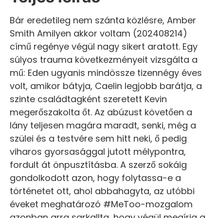
Bár eredetileg nem szánta közlésre, Amber
Smith Amilyen akkor voltam (202408214)
című regénye végül nagy sikert aratott. Egy
súlyos trauma következményeit vizsgálta a
mű: Eden ugyanis mindössze tizennégy éves
volt, amikor bátyja, Caelin legjobb barátja, a
szinte családtagként szeretett Kevin
megerőszakolta őt. Az abúzust követően a
lány teljesen magára maradt, senki, még a
szülei és a testvére sem hitt neki, ő pedig
viharos gyorsasággal jutott mélypontra,
fordult át önpusztításba. A szerző sokáig
gondolkodott azon, hogy folytassa-e a
történetet ott, ahol abbahagyta, az utóbbi
éveket meghatározó #MeToo-mozgalom
azonban arra sarkallta, hogy végül megírja a