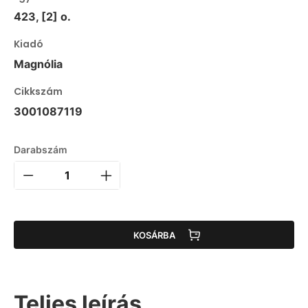
423, [2] o.
Kiadó
Magnólia
Cikkszám
3001087119
Darabszám
KOSÁRBA
Teljes leírás