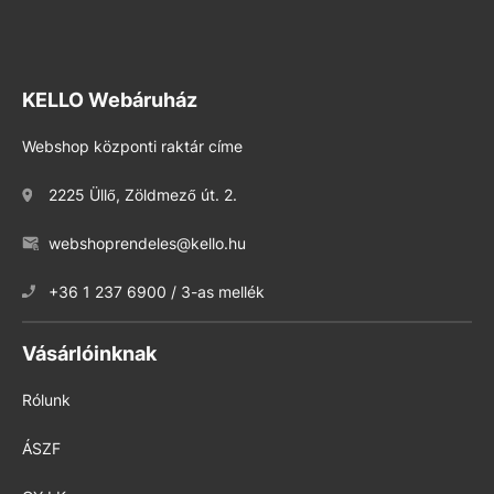
KELLO Webáruház
Webshop központi raktár címe
2225 Üllő, Zöldmező út. 2.
webshoprendeles@kello.hu
+36 1 237 6900 / 3-as mellék
Vásárlóinknak
Rólunk
ÁSZF