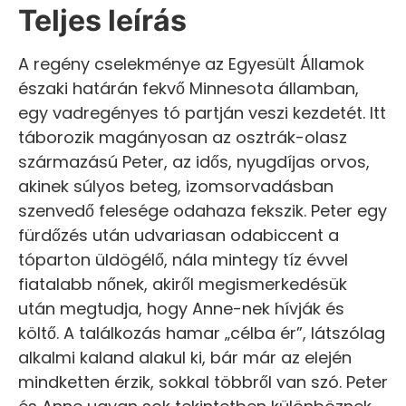
Teljes leírás
A regény cselekménye az Egyesült Államok
északi határán fekvő Minnesota államban,
egy vadregényes tó partján veszi kezdetét. Itt
táborozik magányosan az osztrák-olasz
származású Peter, az idős, nyugdíjas orvos,
akinek súlyos beteg, izomsorvadásban
szenvedő felesége odahaza fekszik. Peter egy
fürdőzés után udvariasan odabiccent a
tóparton üldögélő, nála mintegy tíz évvel
fiatalabb nőnek, akiről megismerkedésük
után megtudja, hogy Anne-nek hívják és
költő. A találkozás hamar „célba ér”, látszólag
alkalmi kaland alakul ki, bár már az elején
mindketten érzik, sokkal többről van szó. Peter