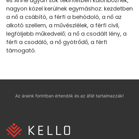
és Anne ugyan sok tekintetben különböznek,
nagyon közel kerülnek egymáshoz: kezdetben
a nő a csábító, a férfi a behódoló, a nő az
alkotó szellem, a művészlélek, a férfi civil,
legföljebb műkedvelő; a nő a csodált lény, a
férfi a csodáló, a nő gyötrődő, a férfi
támogató.
Az áraink forintban értendők és az áfát tartalmazzák!