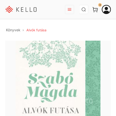
BEJELENTKEZÉS
0
Könyvek
Alvók futása