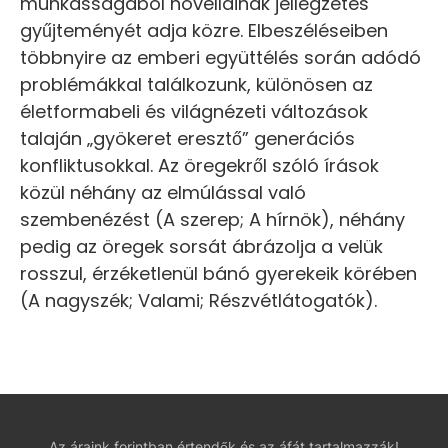
munkásságából novelláinak jellegzetes
gyűjteményét adja közre. Elbeszéléseiben
többnyire az emberi együttélés során adódó
problémákkal találkozunk, különösen az
életformabeli és világnézeti változások
talaján „gyökeret eresztő” generációs
konfliktusokkal. Az öregekről szóló írások
közül néhány az elmúlással való
szembenézést (A szerep; A hírnök), néhány
pedig az öregek sorsát ábrázolja a velük
rosszul, érzéketlenül bánó gyerekeik körében
(A nagyszék; Valami; Részvétlátogatók).
Az áraink forintban értendők és az áfát tartalmazzák!