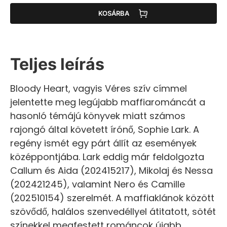
KOSÁRBA
Teljes leírás
Bloody Heart, vagyis Véres szív címmel
jelentette meg legújabb maffiarománcát a
hasonló témájú könyvek miatt számos
rajongó által követett írónő, Sophie Lark. A
regény ismét egy párt állít az események
középpontjába. Lark eddig már feldolgozta
Callum és Aida (202415217), Mikolaj és Nessa
(202421245), valamint Nero és Camille
(202510154) szerelmét. A maffiaklánok között
szövődő, halálos szenvedéllyel átitatott, sötét
színekkel megfestett románcok újabb