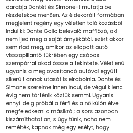
darabja Dantét és Simone-t mutatja be
részletekbe menően. Az éldekorált formában
megjelent regény egy véletlen találkozásból
indul ki: Dante Gallo belevaló maffiózó, aki
nem ijed meg a saját árnyékától, ezért akkor
sem riad meg, amikor az ellopott autó
visszapillantó tükrében egy csábos
szempárral akad össze a tekintete. Véletlenül
ugyanis a meglovasítandó autóval együtt
sikerült annak utasát is elrabolnia. Dante és
Simone szerelme innen indul, de végül kilenc
évig nem történik köztük semmi. Ugyanis
ennyi ideig próbál a férfi és a nő külön élve
megfeledkezni a másikról; a sors azonban
kiszámíthatatlan, s úgy tűnik, noha nem
remélték, kapnak még egy esélyt, hogy