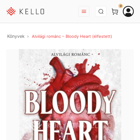
BEJELENTKEZÉS
0
Könyvek
Alvilági románc – Bloody Heart (élfestett)