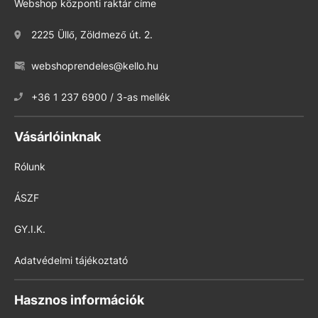
Webshop központi raktár címe
2225 Üllő, Zöldmező út. 2.
webshoprendeles@kello.hu
+36 1 237 6900 / 3-as mellék
Vásárlóinknak
Rólunk
ÁSZF
GY.I.K.
Adatvédelmi tájékoztató
Hasznos információk