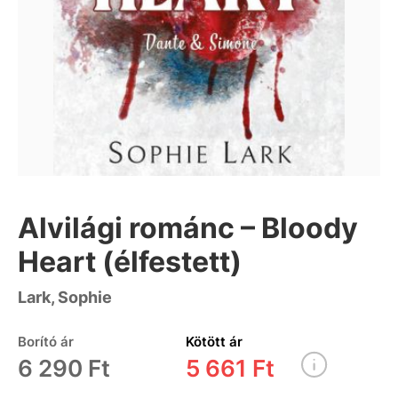
Alvilági románc – Bloody
Heart (élfestett)
Lark, Sophie
Borító ár
Kötött ár
6 290 Ft
5 661 Ft